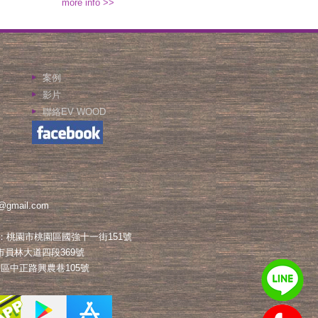
more info >>
案例
影片
聯絡EV WOOD
@gmail.com
：桃園市桃園區國強十一街151號
員林大道四段369號
區中正路興農巷105號