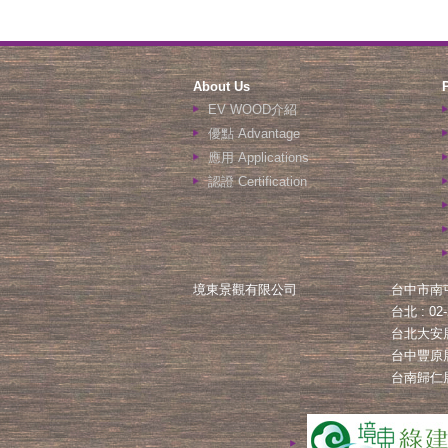
About Us
EV WOOD介紹
優點 Advantage
應用 Applications
認證 Certification
境東景觀有限公司
台中市南
台北 : 02-
台北大安
台中豐原
line
台南歸仁
04-2251-4288