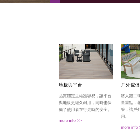
地板與平台
戶外傢俱
品質穩定且維護容易，讓平台
將人體工
與地板更經久耐用，同時也保
量重點，
顧了使用者在行走時的安全。
管，讓戶
用。
more info >>
more info