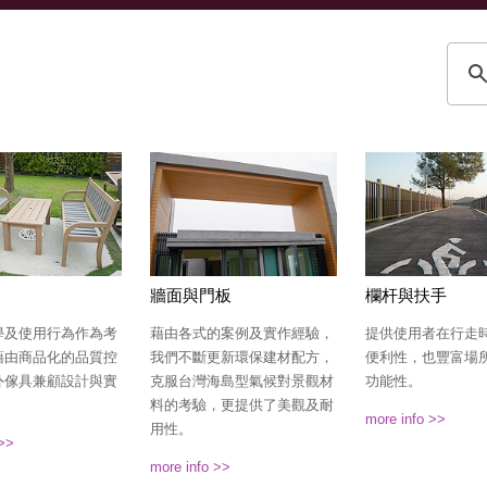
牆面與門板
欄杆與扶手
學及使用行為作為考
藉由各式的案例及實作經驗，
提供使用者在行走
藉由商品化的品質控
我們不斷更新環保建材配方，
便利性，也豐富場
外傢具兼顧設計與實
克服台灣海島型氣候對景觀材
功能性。
料的考驗，更提供了美觀及耐
more info >>
用性。
 >>
more info >>