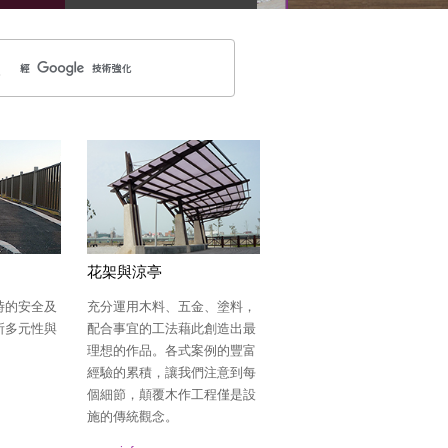
花架與涼亭
時的安全及
充分運用木料、五金、塗料，
所多元性與
配合事宜的工法藉此創造出最
理想的作品。各式案例的豐富
經驗的累積，讓我們注意到每
個細節，顛覆木作工程僅是設
施的傳統觀念。