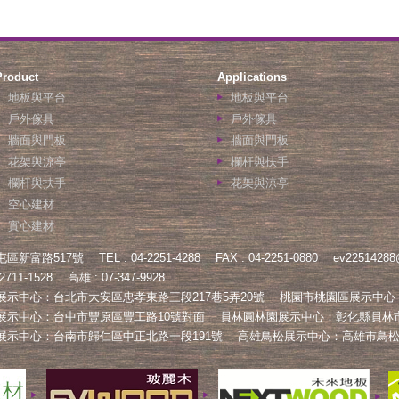
Product
Applications
地板與平台
地板與平台
戶外傢具
戶外傢具
牆面與門板
牆面與門板
花架與涼亭
欄杆與扶手
欄杆與扶手
花架與涼亭
空心建材
實心建材
屯區新富路517號
TEL : 04-2251-4288
FAX : 04-2251-0880
ev22514288
2711-1528
高雄 : 07-347-9928
展示中心：台北市大安區忠孝東路三段217巷5弄20號
桃園市桃園區展示中心
展示中心：台中市豐原區豐工路10號對面
員林圓林園展示中心：彰化縣員林市
展示中心：台南市歸仁區中正北路一段191號
高雄鳥松展示中心：高雄市鳥松