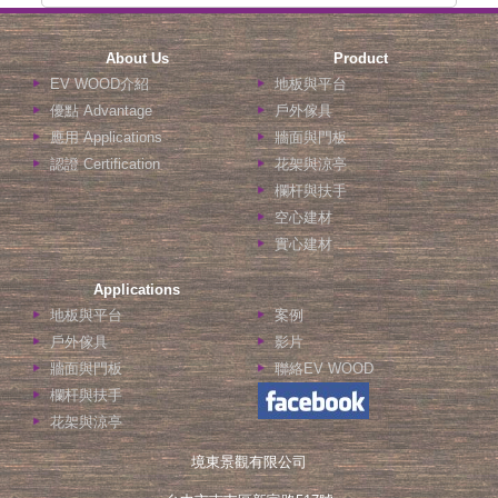
About Us
Product
EV WOOD介紹
地板與平台
優點 Advantage
戶外傢具
應用 Applications
牆面與門板
認證 Certification
花架與涼亭
欄杆與扶手
空心建材
實心建材
Applications
地板與平台
案例
戶外傢具
影片
牆面與門板
聯絡EV WOOD
欄杆與扶手
花架與涼亭
境東景觀有限公司