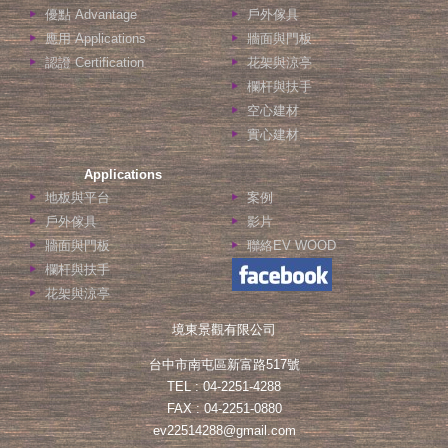
優點 Advantage
戶外傢具
應用 Applications
牆面與門板
認證 Certification
花架與涼亭
欄杆與扶手
空心建材
實心建材
Applications
地板與平台
案例
戶外傢具
影片
牆面與門板
聯絡EV WOOD
欄杆與扶手
花架與涼亭
境東景觀有限公司
台中市南屯區新富路517號
TEL : 04-2251-4288
FAX : 04-2251-0880
ev22514288@gmail.com