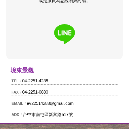
或是派員為您說明與討論。
境東景觀
04-2251-4288
TEL
/
04-2251-0880
FAX
/
ev22514288@gmail.com
EMAIL
/
台中市南屯區新富路517號
ADD
/