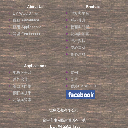
About Us
Product
EV WOOD介紹
地板與平台
優點 Advantage
戶外傢具
應用 Applications
牆面與門板
認證 Certification
花架與涼亭
欄杆與扶手
空心建材
實心建材
Applications
地板與平台
案例
戶外傢具
影片
牆面與門板
聯絡EV WOOD
欄杆與扶手
花架與涼亭
境東景觀有限公司
台中市南屯區新富路517號
TEL : 04-2251-4288